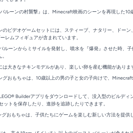
『ゴーストバルーンの村襲撃』は、Minecraft映画のシーンを再
のハンズオンのビデオゲームセットには、スティーブ、ナタリー、ド
ゴーレムフィギュアが含まれています。
ーストバルーンからミサイルを発射し、噴水を『爆発』させた時、
ん。
根には大きなチキンモデルがあり、楽しい卵を産む機能がありま
ングおもちゃは、10歳以上の男の子と女の子向けで、Minecr
LEGO® Builderアプリをダウンロードして、没入型のビ
、セットを保存したり、進捗を追跡したりできます。
craftビルディングおもちゃは、子供たちにゲームを楽しむ新しい方法