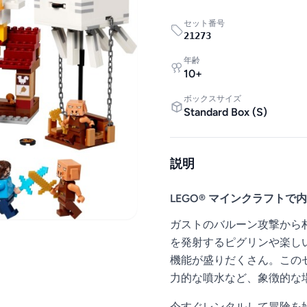
セット番号
21273
年齢
10
+
ボックスサイズ
Standard Box
(
S
)
説明
LEGO® マインクラフト
ガストのバルーン攻撃から
を発射するピグリンや楽し
機能が盛りだくさん。この
力的な噴水など、象徴的な
今すぐレンタルして冒険を