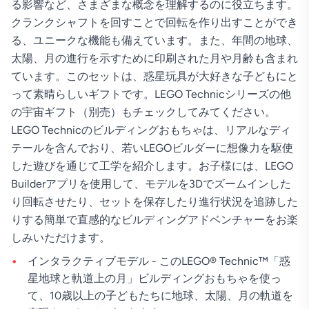
る影響など、さまざまな概念を理解するのに役立ちます。
クランクシャフトを回すことで回転を作り出すことができ
る、ユニークな機能も備えています。また、年間の地球、
太陽、月の進行を示すために印刷された月や月齢も含まれ
ています。このセットは、惑星玩具が大好きな子どもにと
って素晴らしいギフトです。LEGO Technicシリーズの他
の宇宙ギフト（別売）もチェックしてみてください。
LEGO Technicのビルディングおもちゃは、リアルなディ
テールを含んでおり、若いLEGOビルダーに想像力を駆使
した遊びを通じて工学を紹介します。お子様には、LEGO
Builderアプリを使用して、モデルを3Dでズームインした
り回転させたり、セットを保存したり進行状況を追跡した
りする簡単で直感的なビルディングアドベンチャーをお楽
しみいただけます。
インタラクティブモデル - このLEGO® Technic™「惑
星地球と軌道上の月」ビルディングおもちゃを使っ
て、10歳以上の子どもたちに地球、太陽、月の軌道を