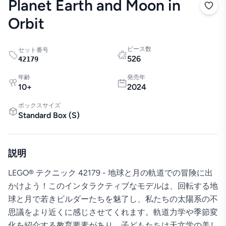
Planet Earth and Moon in
Orbit
ピース数
セット番号
526
42179
年齢
発売年
10
+
2024
ボックスサイズ
Standard Box
(
S
)
説明
LEGO® テクニック 42179 - 地球と月の軌道での冒険に出
かけよう！このインタラクティブなモデルは、回転する地
球と月で若きビルダーたちを魅了し、私たちの太陽系の不
思議をより近くに感じさせてくれます。軌道力学や季節変
化を紹介する教育要素があり、子どもたちは天文学の美し