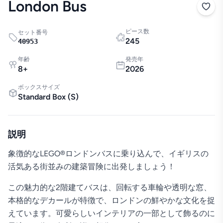
London Bus
ピース数
セット番号
245
40953
年齢
発売年
8
+
2026
ボックスサイズ
Standard Box
(
S
)
説明
象徴的なLEGO®ロンドンバスに乗り込んで、イギリスの
活気ある街並みの建築冒険に出発しましょう！
この魅力的な2階建てバスは、回転する車輪や透明な窓、
本格的なデカールが特徴で、ロンドンの鮮やかな文化を捉
えています。可愛らしいインテリアの一部として飾るのに