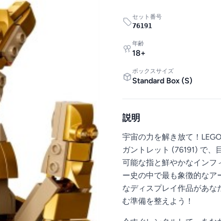
セット番号
76191
年齢
18
+
ボックスサイズ
Standard Box
(
S
)
説明
宇宙の力を解き放て！LEG
ガントレット (76191)
可能な指と鮮やかなインフ
ー史の中で最も象徴的なア
なディスプレイ作品があな
む準備を整えよう！