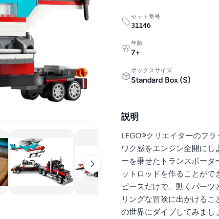
セット番号
31146
年齢
7
+
ボックスサイズ
Standard Box
(
S
)
説明
LEGO®クリエイターのフラ
ワク感をエンジン全開にしよ
ーを乗せたトランスポータ
ットロッドを作ることがで
ピースだけで、動くパーツ
リングな冒険に出かけるこ
の世界にダイブしてみまし