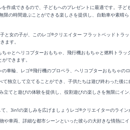
モデルを作成できるので、子どもへのプレゼントに最適です。子
は、無限の時間遊ぶことができる楽しさを提供し、自動車や素晴
の男の子と女の子が、このレゴ®クリエイター フラットベッドト
できます。
おもちゃとヘリコプターおもちゃ、飛行機おもちゃと燃料トラック
とができます。
ちゃの車輪、レゴ®飛行機のプロペラ、ヘリコプターおもちゃの
はすべて独立して立てることができ、子供たちは遊び終わった後
楽しい組み立てと遊びの体験を提供し、役割遊びの楽しさを無限に
加して、3in1の楽しみを広げましょうレゴ®クリエイターのライ
は、動物や車両、詳細な都市シーンといった彼らの大好きな情熱