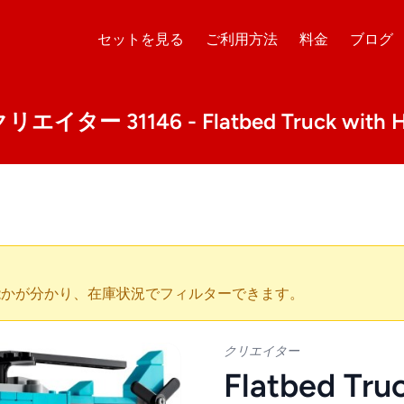
セットを見る
ご利用方法
料金
ブログ
リエイター 31146 - Flatbed Truck with He
能かが分かり、在庫状況でフィルターできます。
クリエイター
Flatbed Tru