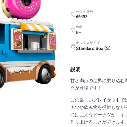
セット番号
60452
年齢
5
+
ボックスサイズ
Standard Box
(
S
)
説明
甘さ満点の世界に乗り込む準
クが登場です！
この楽しいプレイセットで
ナツや飲み物を提供しなが
には巨大なドーナツが！キ
作り上げることができます