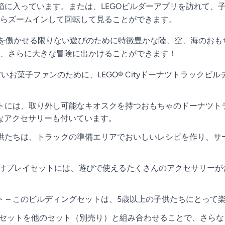
が箱に入っています。または、LEGOビルダーアプリを訪れて
らズームインして回転して見ることができます。
想像力を働かせる限りない遊びのために特徴豊かな陸、空、海の
、さらに大きな冒険に出かけることができます！
甘いお菓子ファンのために、LEGO® Cityドーナツトラック
ットには、取り外し可能なキオスクを持つおもちゃのドーナツ
なアクセサリーも付いています。
子供たちは、トラックの準備エリアでおいしいレシピを作り、
子供向けプレイセットには、遊びで使えるたくさんのアクセサリー
 – このビルディングセットは、5歳以上の子供たちにとって
tyプレイセットを他のセット（別売り）と組み合わせることで、さ